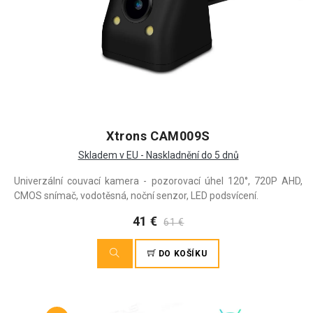
Xtrons CAM009S
Skladem v EU - Naskladnění do 5 dnů
Univerzální couvací kamera - pozorovací úhel 120°, 720P AHD,
CMOS snímač, vodotěsná, noční senzor, LED podsvícení.
41 €
61 €
DO KOŠÍKU