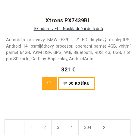
Xtrons PX7439BL
Skladem v EU - Naskladnění do 5 dnů
Autorádio pro vozy BMW (E39) - 7" HD dotykový displej IPS,
Android 14, osmijádrový procesor, operační paměť 4GB, vnitřní
paměť 64GB, AKM DSP, GPS, Wifi, Bluetooth, RDS, 4G, USB, slot
pro SD kartu, CarPlay, Apple play, AndroidAuto.
321 €
DO KOŠÍKU
Další
1
2
3
4
304