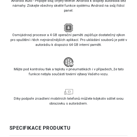
Android Auto - Připojte svůj chytrý telefon Android k displeji autorádia bez
námahy. Získejte všechny skvělé funkce systému Android na svůj řídicí
panel.
Osmijádrový procesor a 4 GB operační paměti zajišťuje dostatečný výkon
pro spuštění i těch nejnáročnějších aplikací. Pro ukládání souborů je poté v
autorádiu k dispozici 64 GB interní paměti.
Mějte pod kontrolou tlak a teplotu v pneumatikách i v případech, že tato
funkce nebyla součástí tovární výbavy Vašeho vozu.
Díky podpoře zrcadlení mobilních telefonů můžete kdykoliv sdílet svou
obrazovku s autorádiem.
SPECIFIKACE PRODUKTU