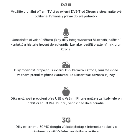
Využijte digitální příjem TV přes externí DVB-T od Xtrons a streamujte své
oblíbené TV kanály přímo do své jednotky.
Usnadněte si volání během jízdy díky integrovanému Bluetooth, načítání
kontaktů a historie hovorů do autorádia, lze také rozšířit o externí mikrofon
Xtrons.
Díky možnosti propojení s externí DVR kamerou Xtrons, můžete video
záznam prohlížet přímo v autorádiu a ukládat tak záznam z jízdy.
Díky možnosti propojení přes USB s Vaším iPhone můžete za jízdy telefon
dobít, či sdílet Vaši hudbu, nebo video do autorádia.
Díky externímu 3G/4G donglu získáte přístup k internetu kdekoliv s
přístupem k síti Vašeho mobilního operátora.