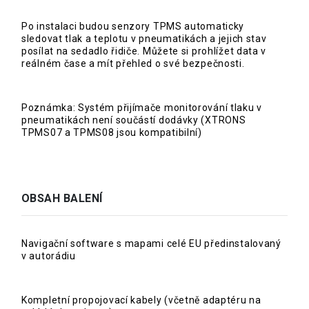
Po instalaci budou senzory TPMS automaticky
sledovat tlak a teplotu v pneumatikách a jejich stav
posílat na sedadlo řidiče. Můžete si prohlížet data v
reálném čase a mít přehled o své bezpečnosti.
Poznámka: Systém přijímače monitorování tlaku v
pneumatikách není součástí dodávky (XTRONS
TPMS07 a TPMS08 jsou kompatibilní)
OBSAH BALENÍ
Navigační software s mapami celé EU předinstalovaný
v autorádiu
Kompletní propojovací kabely (včetně adaptéru na