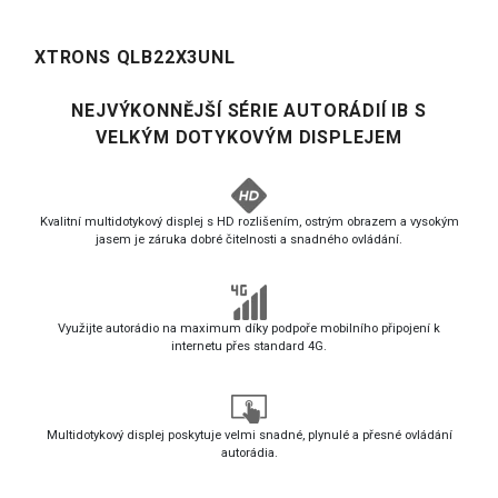
XTRONS QLB22X3UNL
NEJVÝKONNĚJŠÍ SÉRIE AUTORÁDIÍ IB S
VELKÝM DOTYKOVÝM DISPLEJEM
Kvalitní multidotykový displej s HD rozlišením, ostrým obrazem a vysokým
jasem je záruka dobré čitelnosti a snadného ovládání.
Využijte autorádio na maximum díky podpoře mobilního připojení k
internetu přes standard 4G.
Multidotykový displej poskytuje velmi snadné, plynulé a přesné ovládání
autorádia.