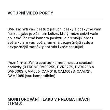
VSTUPNÍ VIDEO PORTY
DVR zachytí vaši cestu z palubní desky a poskytne vám
funkce, jako je záznam kolize, který může snížit vaše
pojistné. Zpětná kamera poskytuje přesnější obraz
světa kolem vás, což znamená bezpečnější jízdu a
bezpečnější manévry pro vás i vaše cestující.
Poznámka: DVR a couvací kamera nejsou součástí
dodávky (XTRONS DVR025S, DVR027S, DVR028S a
DVR030S, CAM005, CAM018, CAM009S, CAM721,
CAM1080 jsou kompatibilní)
MONITOROVÁNÍ TLAKU V PNEUMATIKÁCH
(TPMS)