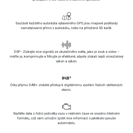
Součástí každého autorádia vybaveného GPS jsou mapové podklady
nainstalované přímo v autorádiu, nebo na přiložené SD kartě.
DSP - Získejte více signálů ze skutečného světa, jako je zvuk a video –
měřte je, komprimujte a filtrujte je efektivně, abyste získali lepší víceúčelový
výkon a výkon.
Díky příjmu DAB+ získáte přístup k digitálnímu vysílání Vašich oblíbených
stanic.
Načtěte data z řídící jednotky vozu v reálném čase ve snadno čitelném
formátu, což vám umožní zjistit více informací o jakékoliv poruše
automobilu.