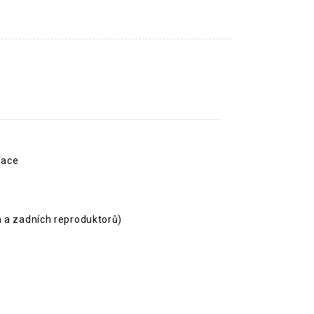
igace
h a zadních reproduktorů)