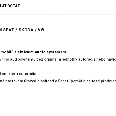
LAT DOTAZ
 SEAT / SKODA / VW
tomobilů s aktivním audio systémem
vního audiosystému bez originální jednotky autorádia nebo nav
 konektoru autorádia
né nastavení úroveň hlasitosti a Fader (poměr hlasitosti předníc