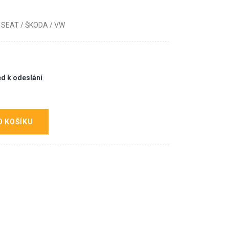
m SEAT / ŠKODA / VW
ed k odeslání
O KOŠÍKU