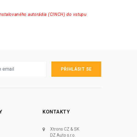
instalovaného autorádia (CINCH) do vstupu
PŘIHLÁSIT SE
Y
KONTAKTY
Xtrons CZ & SK
DZ Auto s.r.o.