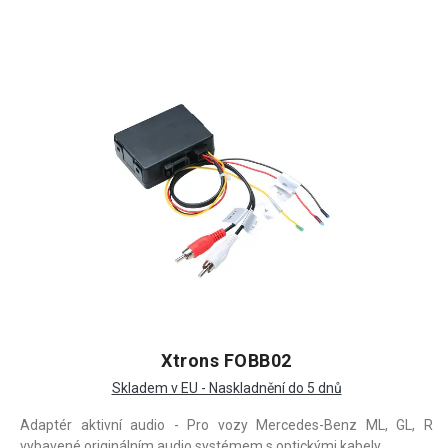
Xtrons FOBB02
Skladem v EU - Naskladnění do 5 dnů
Adaptér aktivní audio - Pro vozy Mercedes-Benz ML, GL, R
vybavené originálním audio systémem s optickými kabely.